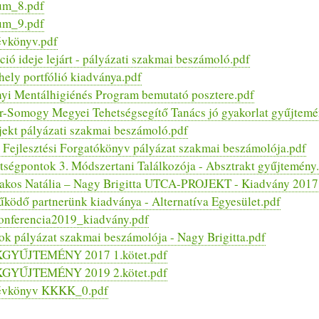
um_8.pdf
um_9.pdf
évkönyv.pdf
ció ideje lejárt - pályázati szakmai beszámoló.pdf
ely portfólió kiadványa.pdf
yi Mentálhigiénés Program bemutató posztere.pdf
-Somogy Megyei Tehetségsegítő Tanács jó gyakorlat gyűjtemé
jekt pályázati szakmai beszámoló.pdf
Fejlesztési Forgatókönyv pályázat szakmai beszámolója.pdf
ségpontok 3. Módszertani Találkozója - Absztrakt gyűjtemény
kos Natália – Nagy Brigitta UTCA-PROJEKT - Kiadvány 2017
ködő partnerünk kiadványa - Alternatíva Egyesület.pdf
onferencia2019_kiadvány.pdf
ok pályázat szakmai beszámolója - Nagy Brigitta.pdf
KGYŰJTEMÉNY 2017 1.kötet.pdf
KGYŰJTEMÉNY 2019 2.kötet.pdf
 évkönyv KKKK_0.pdf