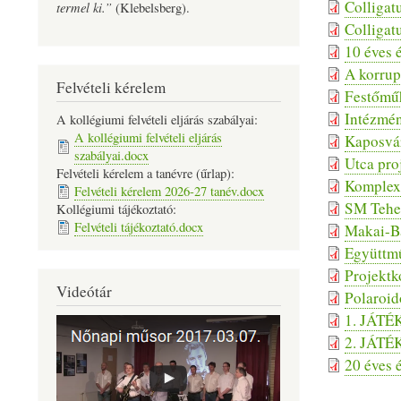
Colligat
termel ki.”
(Klebelsberg).
Colligat
10 éves 
A korrup
Felvételi kérelem
Festőműh
Intézmén
A kollégiumi felvételi eljárás szabályai:
A kollégiumi felvételi eljárás
Kaposvár
szabályai.docx
Utca pro
Felvételi kérelem a tanévre (űrlap):
Komplex 
Felvételi kérelem 2026-27 tanév.docx
SM Tehet
Kollégiumi tájékoztató:
Felvételi tájékoztató.docx
Makai-Ba
Együttmű
Projektk
Videótár
Polaroid
1. JÁTÉ
2. JÁTÉ
20 éves