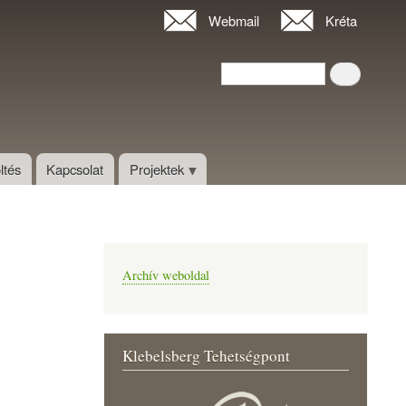
Webmail
Kréta
Keresés
Keresés
ltés
Kapcsolat
Projektek
Archív weboldal
Klebelsberg Tehetségpont