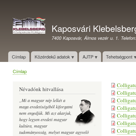
Felhasználói
fiók
Kaposvári Klebelsber
menüje
7400 Kaposvár, Álmos vezér u. 1. Telefon
Címlap
Közérdekű adatok
AJTP
Tehetségpont
Címlap
Morzsa
Colligat
Névadónk hitvallása
Colligat
Colligat
„Mi a magyar nép lelkét a
maga eredetiségébõl kiforgatni
Colligat
nem engedjük. Mi azt akarjuk,
Colligat
hogy legyen eredeti magyar
Colligat
kultúra, magyar
Colligat
tudományosság, melyet magyar agyvelõ