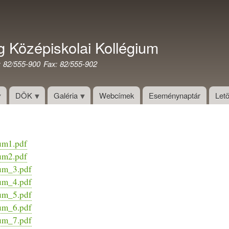
Ugrás
a
tartalomra
g Középiskolai Kollégium
: 82/555-900 Fax: 82/555-902
DÖK
Galéria
Webcímek
Eseménynaptár
Letö
um1.pdf
um2.pdf
um_3.pdf
um_4.pdf
um_5.pdf
um_6.pdf
um_7.pdf