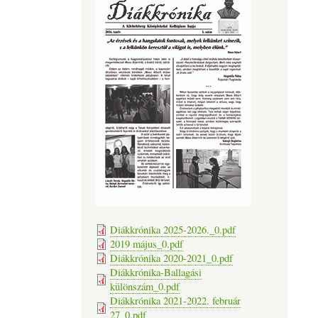
Diákkrónika 2025-2026._0.pdf
2019 május_0.pdf
Diákkrónika 2020-2021_0.pdf
Diákkrónika-Ballagási
különszám_0.pdf
Diákkrónika 2021-2022. február
27_0.pdf