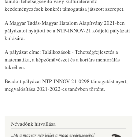
tanulói tehetségsegítő vagy kultúrateremtő
kezdeményezések konkrét támogatása játszott szerepet.
A Magyar Tudás-Magyar Hatalom Alapítvány 2021-ben
pályázatot nyújtott be a
NTP-INNOV-
21 kódjelű pályázati
kiírására.
A pályázat címe: Találkozások - Tehetségfejlesztés a
matematika, a képzőművészet és a kortárs mentorálás
tükrében.
Beadott pályázat NTP-INNOV-21-0298 támogatást nyert,
megvalósítása 2021-2022-es tanévben történt.
Névadónk hitvallása
„Mi a magyar nép lelkét a maga eredetiségébõl