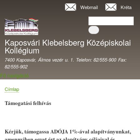
Ugrás
Webmail
Kréta
Felhasználói
a
fiók
Keresés
tartalomra
Keresés
menüje
Kaposvári Klebelsberg Középiskolai
Kollégium
7400 Kaposvár, Álmos vezér u. 1. Telefon: 82/555-900 Fax:
82/555-902
Fő navigáció
Címlap
Morzsa
Támogatási felhívás
Kérjük, támogassa ADÓJA 1%-ával alapítványunkat,
amennyiben egyet ért az alapítvány céljaival és