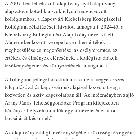
A 2007-ben létrehozott alapítvány nyílt alapítvány,
alapvetően kötődik a székhelyéül megnevezett
kollégiumhoz, a Kaposvári Klebelsberg Középiskolai
Kollégium célkitűzéseit hivatott támogatni. 2024-től a
Klebelsberg Kollégiumért Alapítvány nevet viseli.
Alapértékei között szerepel az emberi értékek
megbecsülése és megerősítése, az esélyteremtés, az
értékek és élmények elérésének, a kollégista diákok
tevékenységének és környezetének támogatása.
A kollégium jellegéből adódóan szinte a megye összes
településével és kaposvári iskolájával közvetett vagy
közvetlen és aktív kapcsolatban áll. Az intézményben zajló
Arany János Tehetséggondozó Program kifejezetten
hátrányos helyzetű tanulók együttnevelését és útra-
bocsátását készíti elő.
Az alapítvány eddigi tevékenységében közösségi és egyéni