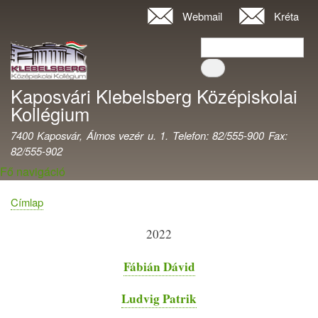
Ugrás
Webmail
Kréta
Felhasználói
a
fiók
Keresés
tartalomra
Keresés
menüje
Kaposvári Klebelsberg Középiskolai
Kollégium
7400 Kaposvár, Álmos vezér u. 1. Telefon: 82/555-900 Fax:
82/555-902
Fő navigáció
Címlap
Morzsa
2022
Fábián Dávid
Ludvig Patrik