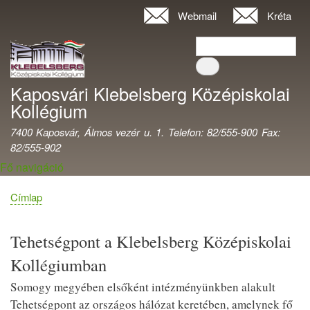
Ugrás
Webmail
Kréta
Felhasználói
a
fiók
Keresés
tartalomra
Keresés
menüje
Kaposvári Klebelsberg Középiskolai
Kollégium
7400 Kaposvár, Álmos vezér u. 1. Telefon: 82/555-900 Fax:
82/555-902
Fő navigáció
Címlap
Morzsa
Tehetségpont a Klebelsberg Középiskolai
Kollégiumban
Somogy megyében elsőként intézményünkben alakult
Tehetségpont az országos hálózat keretében, amelynek fő