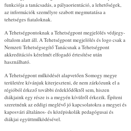
funkciója a tanácsadás, a pályaorientáció, a lehetőségek,
az információk személyre szabott megmutatása a
tehetséges fiataloknak.
A Tehetségpontoknak a Tehetségpont megjelölés védjegy-
oltalom alatt áll. A Tehetségpont megjelölés és logo csak a
Nemzeti Tehetségsegítő Tanácsnak a Tehetségpont
akkreditációs kérelmét elfogadó értesítése után
használható.
A Tehetségpont működését alapvetően Somogy megye
területére kívánjuk kiterjeszteni, de nem zárkózunk el a
régióból érkező további érdeklődőktől sem, hiszen
diákjaink egy része is a megyén kívülről érkezik. Építeni
szeretnénk az eddigi meglévő jó kapcsolatokra a megyei és
kaposvári általános- és középiskolák pedagógusai és
diákjai együttműködésével.