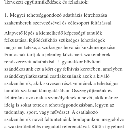
Tervezett együttműködések és feladatok:
1. Megyei tehetséggondozó adatbázis létrehozása
szakemberek szervezésével és célcsoport feltárással
Alapvető lépés a kiemelkedő képességű tanulók
felkutatása, fejlődésükhöz szükséges lehetőségek
megismertetése, a szükséges bevonás kezdeményezése.
Fontosnak tartjuk a jelenleg közismert szakemberek
rendszerezett adatbázisát. Ugyanakkor bővíteni
szándékozunk ezt a kört egy felhívás keretében, amelyben
szándéknyilatkozattal csatlakoznának azok a kiváló
szakemberek, akik szívesen részt vennének a tehetséges
tanulók szakmai támogatásában. Összegyűjtenénk és
feltárnánk azoknak a személyeknek a nevét, akik már ez
ideig is sokat tettek a tehetséggondozásban, legyen az
tudomány, sport, vagy művészet. A csatlakozó
szakemberek nevét feltüntetnénk honlapunkon, megjelölve
a szakterülettel és megadott referenciával. Külön figyelmet