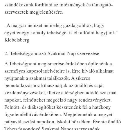
szándékozunk fordítani az intézmények és támogató-
szervezetek megjelenítésére.
„A magyar nemzet nem elég gazdag ahhoz, hogy
egyetlenegy komoly tehetséget is elkallódni hagyjunk.”
Klebelsberg
2. Tehetséggondozó Szakmai Nap szervezése
A Tehetségpont megismerése érdekében építenénk a
személyes kapcsolatfelvételre is. Erre kiváló alkalmat
nyújtanak a szakmai találkozók. A sikeres
bemutatkozáshoz kihasználjuk az önálló és saját
kezdeményezéseket, illetve a térségben adódó szakmai
napokat, felnőtteket megcélzó nagy rendezvényeket.
Felnőtt- és diáksegítőket készítenénk fel a hatékony
figyelemfelhívás érdekében. Megjelennénk a megyei
pályaválasztási napokon, iskolai börzéken. Évente önálló
Tehetséggondozó Szakmai Napot szerveznénk.