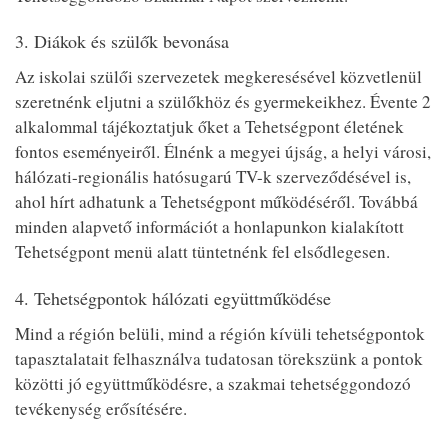
3. Diákok és szülők bevonása
Az iskolai szülői szervezetek megkeresésével közvetlenül
szeretnénk eljutni a szülőkhöz és gyermekeikhez. Évente 2
alkalommal tájékoztatjuk őket a Tehetségpont életének
fontos eseményeiről. Élnénk a megyei újság, a helyi városi,
hálózati-regionális hatósugarú TV-k szerveződésével is,
ahol hírt adhatunk a Tehetségpont működéséről. Továbbá
minden alapvető információt a honlapunkon kialakított
Tehetségpont menü alatt tüntetnénk fel elsődlegesen.
4. Tehetségpontok hálózati együttműködése
Mind a régión belüli, mind a régión kívüli tehetségpontok
tapasztalatait felhasználva tudatosan törekszünk a pontok
közötti jó együttműködésre, a szakmai tehetséggondozó
tevékenység erősítésére.