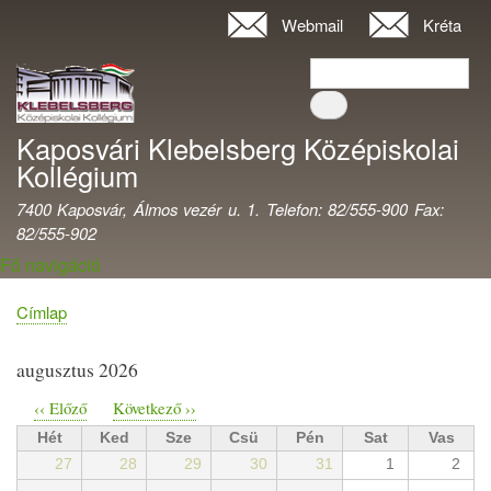
Ugrás
Webmail
Kréta
Felhasználói
a
fiók
Keresés
tartalomra
Keresés
menüje
Kaposvári Klebelsberg Középiskolai
Kollégium
7400 Kaposvár, Álmos vezér u. 1. Telefon: 82/555-900 Fax:
82/555-902
Fő navigáció
Címlap
Morzsa
augusztus 2026
‹‹
Előző
Következő
››
Oldalszámozás
Hét
Ked
Sze
Csü
Pén
Sat
Vas
27
28
29
30
31
1
2