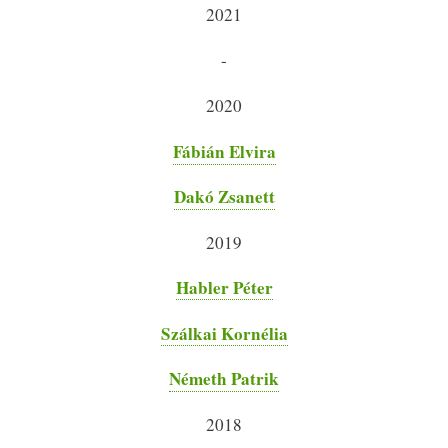
2021
-
2020
Fábián Elvira
Dakó Zsanett
2019
Habler Péter
Szálkai Kornélia
Németh Patrik
2018