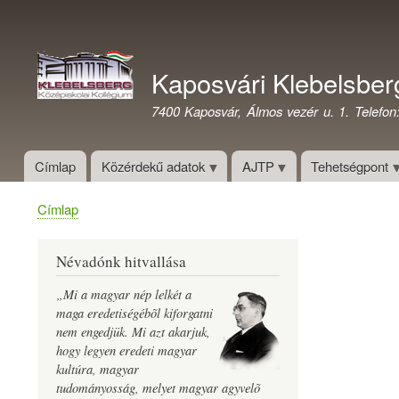
Felhasználói
fiók
Kaposvári Klebelsber
menüje
7400 Kaposvár, Álmos vezér u. 1. Telefon
Címlap
Közérdekű adatok
AJTP
Tehetségpont
Címlap
Morzsa
Névadónk hitvallása
„Mi a magyar nép lelkét a
maga eredetiségébõl kiforgatni
nem engedjük. Mi azt akarjuk,
hogy legyen eredeti magyar
kultúra, magyar
tudományosság, melyet magyar agyvelõ