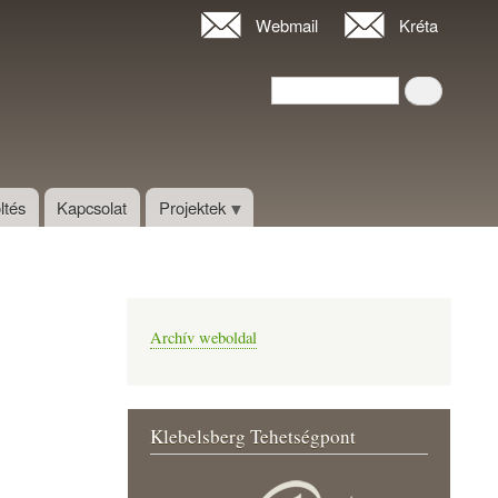
Webmail
Kréta
Keresés
Keresés
ltés
Kapcsolat
Projektek
Archív weboldal
Klebelsberg Tehetségpont