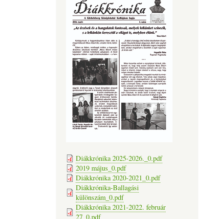
Diákkrónika 2025-2026._0.pdf
2019 május_0.pdf
Diákkrónika 2020-2021_0.pdf
Diákkrónika-Ballagási
különszám_0.pdf
Diákkrónika 2021-2022. február
27_0.pdf