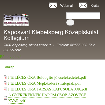
Ugrás
Webmail
Kréta
Felhasználói
a
fiók
Keresés
tartalomra
Keresés
menüje
Kaposvári Klebelsberg Középiskolai
Kollégium
7400 Kaposvár, Álmos vezér u. 1. Telefon: 82/555-900 Fax:
82/555-902
Fő navigáció
Címlap
Morzsa
Fájl
FEJLÉCES ÓRA Boldogító jó cselekedetek.pdf
FEJLÉCES ÓRA Megküzdési stratégiák.pdf
FEJLÉCES ÓRA TÁRSAS KAPCSOLATOK.pdf
A GYEREKEKNEK HÁROM CSOP. SZÖVEGE
KVÁR.pdf