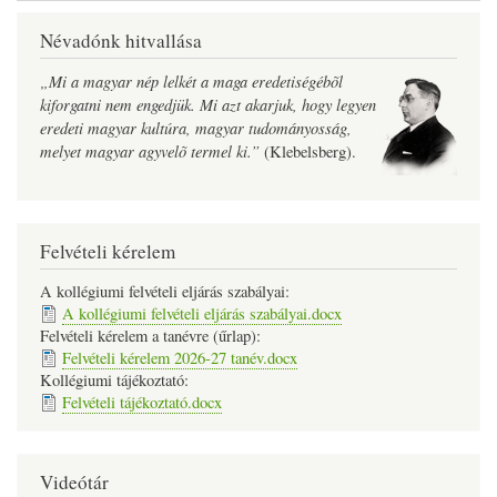
kereszthivatkozásai
Névadónk hitvallása
ehhez:
„Mi a magyar nép lelkét a maga eredetiségébõl
Arany
kiforgatni nem engedjük. Mi azt akarjuk, hogy legyen
eredeti magyar kultúra, magyar tudományosság,
János
melyet magyar agyvelõ termel ki.”
(Klebelsberg).
Tehetséggondozó
Program
Felvételi kérelem
A kollégiumi felvételi eljárás szabályai:
A kollégiumi felvételi eljárás szabályai.docx
Felvételi kérelem a tanévre (űrlap):
Felvételi kérelem 2026-27 tanév.docx
Kollégiumi tájékoztató:
Felvételi tájékoztató.docx
Videótár