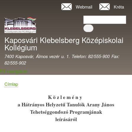
Ugrás
Webmail
Kréta
Felhasználói
a
fiók
Keresés
tartalomra
Keresés
menüje
Kaposvári Klebelsberg Középiskolai
Kollégium
7400 Kaposvár, Álmos vezér u. 1. Telefon: 82/555-900 Fax:
82/555-902
Fő navigáció
Címlap
Morzsa
K ö z l e m é n y
a Hátrányos Helyzetű Tanulók Arany János
Tehetséggondozó Programjának
leírásáról