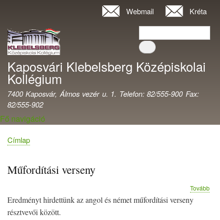
Ugrás
Webmail
Kréta
Felhasználói
a
fiók
Keresés
tartalomra
Keresés
menüje
Kaposvári Klebelsberg Középiskolai
Kollégium
7400 Kaposvár, Álmos vezér u. 1. Telefon: 82/555-900 Fax:
82/555-902
Fő navigáció
Címlap
Morzsa
Műfordítási verseny
(Mű
Tovább
ver
Eredményt hirdettünk az angol és német műfordítási verseny
résztvevői között.