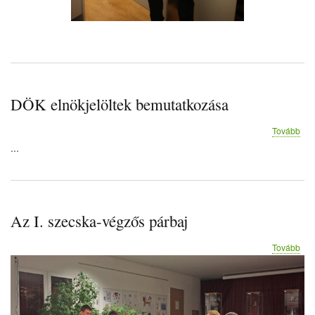
DÖK elnökjelöltek bemutatkozása
(D
Tovább
eln
...
bem
Az I. szecska-végzős párbaj
(Az
Tovább
I.
sze
vég
pár