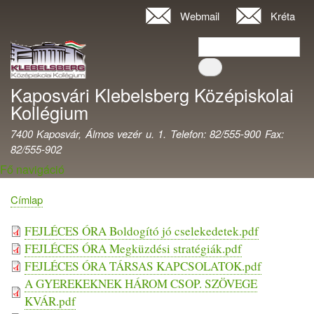
Ugrás
Webmail
Kréta
Felhasználói
a
fiók
Keresés
tartalomra
Keresés
menüje
Kaposvári Klebelsberg Középiskolai
Kollégium
7400 Kaposvár, Álmos vezér u. 1. Telefon: 82/555-900 Fax:
82/555-902
Fő navigáció
Címlap
Morzsa
Fájl
FEJLÉCES ÓRA Boldogító jó cselekedetek.pdf
FEJLÉCES ÓRA Megküzdési stratégiák.pdf
FEJLÉCES ÓRA TÁRSAS KAPCSOLATOK.pdf
A GYEREKEKNEK HÁROM CSOP. SZÖVEGE
KVÁR.pdf