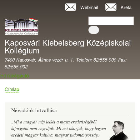
Ugrás
Webmail
Kréta
Felhasználói
a
fiók
Keresés
tartalomra
Keresés
menüje
Kaposvári Klebelsberg Középiskolai
Kollégium
7400 Kaposvár, Álmos vezér u. 1. Telefon: 82/555-900 Fax:
82/555-902
Fő navigáció
Címlap
Morzsa
Névadónk hitvallása
„Mi a magyar nép lelkét a maga eredetiségébõl
kiforgatni nem engedjük. Mi azt akarjuk, hogy legyen
eredeti magyar kultúra, magyar tudományosság,