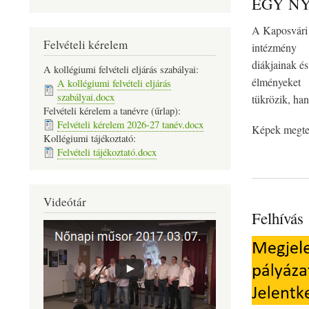
EGY NY
A Kaposvári 
Felvételi kérelem
intézmény
diákjainak és
A kollégiumi felvételi eljárás szabályai:
élményeket
A kollégiumi felvételi eljárás
szabályai.docx
tükrözik, ha
Felvételi kérelem a tanévre (űrlap):
Felvételi kérelem 2026-27 tanév.docx
Képek megte
Kollégiumi tájékoztató:
Felvételi tájékoztató.docx
Videótár
Felhívás