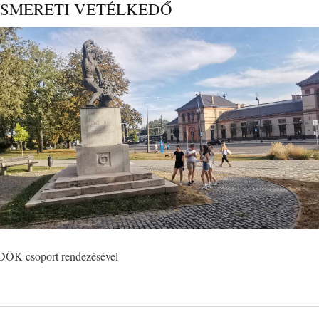
ISMERETI VETÉLKEDŐ
DÖK csoport rendezésével