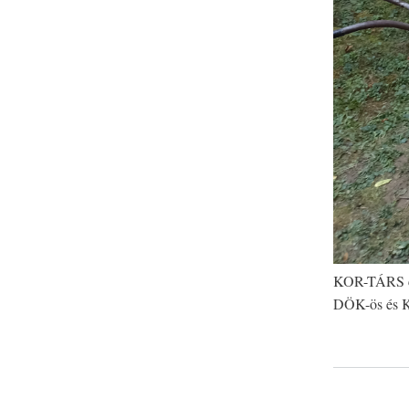
KOR-TÁRS csa
DÖK-ös és KO