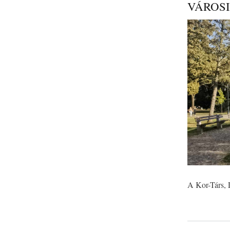
VÁROS
A Kor-Társ, 