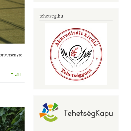
tehetseg.hu
ortversenyre
(9.
Tovább
évfolyam
akadályversenye)