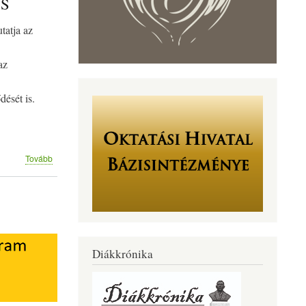
ÁS
tatja az
az
ését is.
(EGY
Tovább
NYÁR
KÉPEI
TANÁR
–
DIÁK
FOTÓKIÁLLÍTÁS)
Diákkrónika