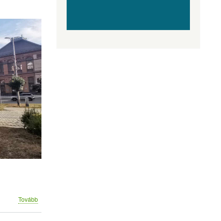
(VÁROSISMERETI
Tovább
VETÉLKEDŐ)