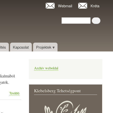
Webmail
Kréta
Keresés
Keresés
ltés
Kapcsolat
Projektek
Archív weboldal
lkalmából
lgatók.
Klebelsberg Tehetségpont
(Zenés
Tovább
teaház)