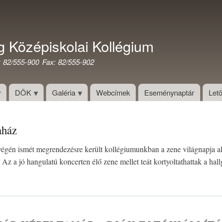
Ugrás
a
tartalomra
g Középiskolai Kollégium
: 82/555-900 Fax: 82/555-902
DÖK
Galéria
Webcímek
Eseménynaptár
Letö
aház
égén ismét megrendezésre került kollégiumunkban a zene világnapja a
 Az a jó hangulatú koncerten élő zene mellet teát kortyoltathattak a hal