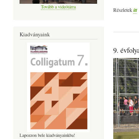
Tovább a videótárra
Részletek
itt
Kiadványaink
9. évfol
Lapozzon bele kiadványainkba!