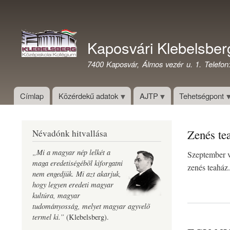
Felhasználói
fiók
Kaposvári Klebelsber
menüje
7400 Kaposvár, Álmos vezér u. 1. Telefon
Címlap
Közérdekű adatok
AJTP
Tehetségpont
Zenés te
Névadónk hitvallása
„Mi a magyar nép lelkét a
Szeptember v
maga eredetiségébõl kiforgatni
zenés teaház.
nem engedjük. Mi azt akarjuk,
hogy legyen eredeti magyar
kultúra, magyar
tudományosság, melyet magyar agyvelõ
termel ki.”
(Klebelsberg).