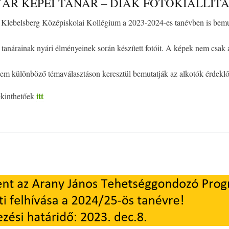
ÁR KÉPEI TANÁR – DIÁK FOTÓKIÁLLÍT
Klebelsberg Középiskolai Kollégium a 2023-2024-es tanévben is bemu
 tanárainak nyári élményeinek során készített fotóit. A képek nem csak 
nem különböző témaválasztáson keresztül bemutatják az alkotók érdeklőd
itt
kinthetőek