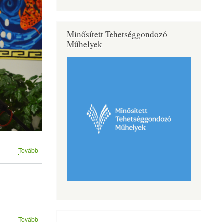
Minősített Tehetséggondozó
Műhelyek
(Az
Tovább
AJTP
programban
tanuló
diákjaink
portfólió
kiállításának
megnyitója)
(ÁLLATVÉDELMI
Tovább