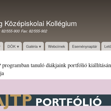
Ugrás
a
tartalomra
g Középiskolai Kollégium
: 82/555-900 Fax: 82/555-902
DÖK
Galéria
Webcímek
Eseménynaptár
Letö
programban tanuló diákjaink portfólió kiállításá
ja