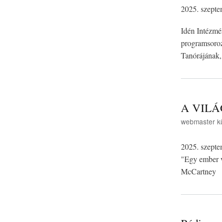
2025. szepte
Idén Intézmé
programsoroza
Tanórájának,
A VILÁ
webmaster
k
2025. szepte
"Egy ember v
McCartney