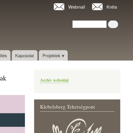
Webmail
Kréta
Keresés
Keresés
ltés
Kapcsolat
Projektek
nak
Archív weboldal
Klebelsberg Tehetségpont