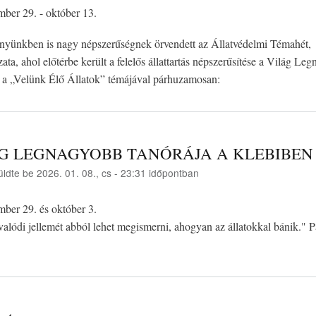
mber 29. - október 13.
nyünkben is nagy népszerűségnek örvendett az Állatvédelmi Témahét,
ta, ahol előtérbe került a felelős állattartás népszerűsítése a Világ Le
 a „Velünk Élő Állatok” témájával párhuzamosan:
G LEGNAGYOBB TANÓRÁJA A KLEBIBEN
üldte be
2026. 01. 08., cs - 23:31
időpontban
mber 29. és október 3.
alódi jellemét abból lehet megismerni, ahogyan az állatokkal bánik." P