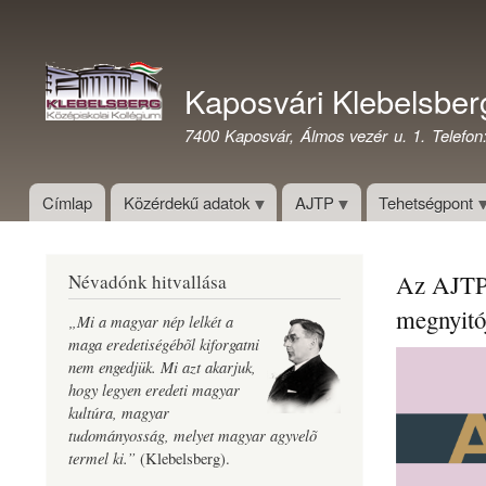
Felhasználói
fiók
Kaposvári Klebelsber
menüje
7400 Kaposvár, Álmos vezér u. 1. Telefon
Címlap
Közérdekű adatok
AJTP
Tehetségpont
Az AJTP 
Névadónk hitvallása
megnyitó
„Mi a magyar nép lelkét a
maga eredetiségébõl kiforgatni
nem engedjük. Mi azt akarjuk,
hogy legyen eredeti magyar
kultúra, magyar
tudományosság, melyet magyar agyvelõ
termel ki.”
(Klebelsberg).