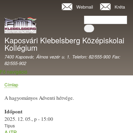
Ugrás
Webmail
Kréta
Felhasználói
a
fiók
Keresés
tartalomra
Keresés
menüje
Kaposvári Klebelsberg Középiskolai
Kollégium
7400 Kaposvár, Álmos vezér u. 1. Telefon: 82/555-900 Fax:
82/555-902
Fő navigáció
Címlap
Morzsa
A hagyományos Adventi hétvége.
Időpont
2025. 12. 05., p - 15:00
Típus
AJTP