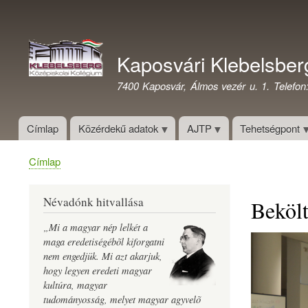
Felhasználói
fiók
Kaposvári Klebelsber
menüje
7400 Kaposvár, Álmos vezér u. 1. Telefon
Címlap
Közérdekű adatok
AJTP
Tehetségpont
Címlap
Morzsa
Névadónk hitvallása
Beköl
„Mi a magyar nép lelkét a
maga eredetiségébõl kiforgatni
nem engedjük. Mi azt akarjuk,
hogy legyen eredeti magyar
kultúra, magyar
tudományosság, melyet magyar agyvelõ