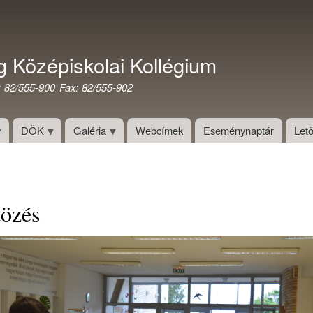
Ugrás
a
tartalomra
g Középiskolai Kollégium
: 82/555-900 Fax: 82/555-902
DÖK
Galéria
Webcímek
Eseménynaptár
Letö
tözés