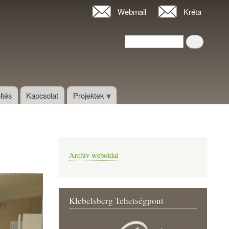
Webmail
Kréta
Keresés
Keresés
ltés
Kapcsolat
Projektek
Archív weboldal
Klebelsberg Tehetségpont