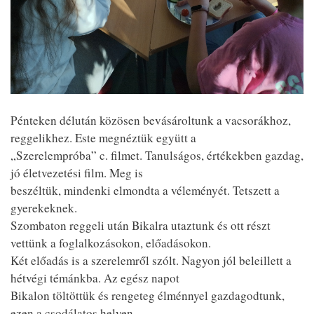
Pénteken délután közösen bevásároltunk a vacsorákhoz,
reggelikhez. Este megnéztük együtt a
„Szerelempróba” c. filmet. Tanulságos, értékekben gazdag,
jó életvezetési film. Meg is
beszéltük, mindenki elmondta a véleményét. Tetszett a
gyerekeknek.
Szombaton reggeli után Bikalra utaztunk és ott részt
vettünk a foglalkozásokon, előadásokon.
Két előadás is a szerelemről szólt. Nagyon jól beleillett a
hétvégi témánkba. Az egész napot
Bikalon töltöttük és rengeteg élménnyel gazdagodtunk,
ezen a csodálatos helyen.