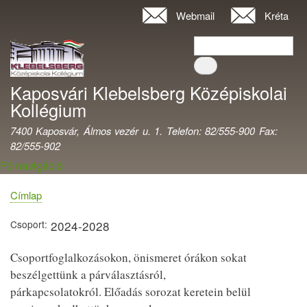
Ugrás
Webmail
Kréta
Felhasználói
a
fiók
Keresés
tartalomra
Keresés
menüje
Kaposvári Klebelsberg Középiskolai
Kollégium
7400 Kaposvár, Álmos vezér u. 1. Telefon: 82/555-900 Fax:
82/555-902
Fő navigáció
Címlap
Morzsa
Csoport
2024-2028
Csoportfoglalkozásokon, önismeret órákon sokat
beszélgettünk a párválasztásról,
párkapcsolatokról. Előadás sorozat keretein belül