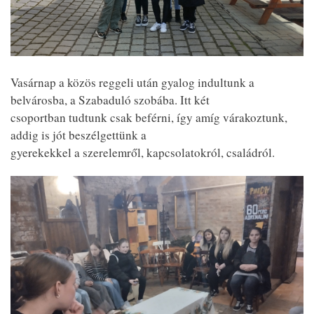
Vasárnap a közös reggeli után gyalog indultunk a
belvárosba, a Szabaduló szobába. Itt két
csoportban tudtunk csak beférni, így amíg várakoztunk,
addig is jót beszélgettünk a
gyerekekkel a szerelemről, kapcsolatokról, családról.