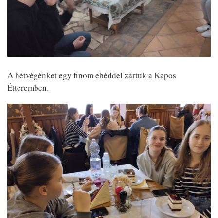
A hétvégénket egy finom ebéddel zártuk a Kapos
Étteremben.