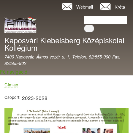
Ugrás
Webmail
Kréta
Felhasználói
a
fiók
Keresés
tartalomra
Keresés
menüje
Kaposvári Klebelsberg Középiskolai
Kollégium
7400 Kaposvár, Álmos vezér u. 1. Telefon: 82/555-900 Fax:
82/555-902
Fő navigáció
Címlap
Morzsa
Csoport
2023-2028