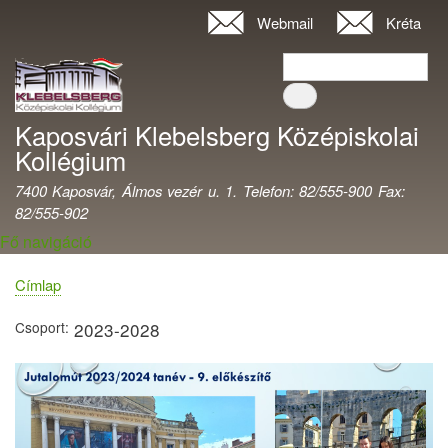
Ugrás
Webmail
Kréta
Felhasználói
a
fiók
Keresés
tartalomra
Keresés
menüje
Kaposvári Klebelsberg Középiskolai
Kollégium
7400 Kaposvár, Álmos vezér u. 1. Telefon: 82/555-900 Fax:
82/555-902
Fő navigáció
Címlap
Morzsa
Csoport
2023-2028