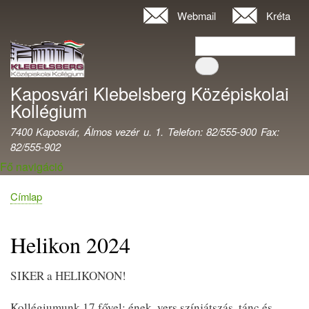
Ugrás
Webmail
Kréta
Felhasználói
a
fiók
Keresés
tartalomra
Keresés
menüje
Kaposvári Klebelsberg Középiskolai
Kollégium
7400 Kaposvár, Álmos vezér u. 1. Telefon: 82/555-900 Fax:
82/555-902
Fő navigáció
Címlap
Morzsa
Helikon 2024
SIKER a HELIKONON!
Kollégiumunk 17 fővel: ének, vers színjátszás, tánc és