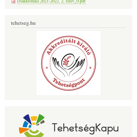
Diákkrónika 2021-2022. 2. félév_0.pdf
tehetseg.hu