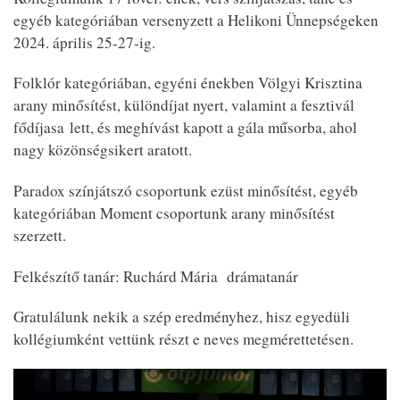
egyéb kategóriában versenyzett a Helikoni Ünnepségeken
2024. április 25-27-ig.
Folklór kategóriában, egyéni énekben Völgyi Krisztina
arany minősítést, különdíjat nyert, valamint a fesztivál
fődíjasa lett, és meghívást kapott a gála műsorba, ahol
nagy közönségsikert aratott.
Paradox színjátszó csoportunk ezüst minősítést, egyéb
kategóriában Moment csoportunk arany minősítést
szerzett.
Felkészítő tanár: Ruchárd Mária drámatanár
Gratulálunk nekik a szép eredményhez, hisz egyedüli
kollégiumként vettünk részt e neves megmérettetésen.