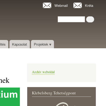
Webmail
Kréta
Keresés
Keresés
ltés
Kapcsolat
Projektek
Archív weboldal
nek
Klebelsberg Tehetségpont