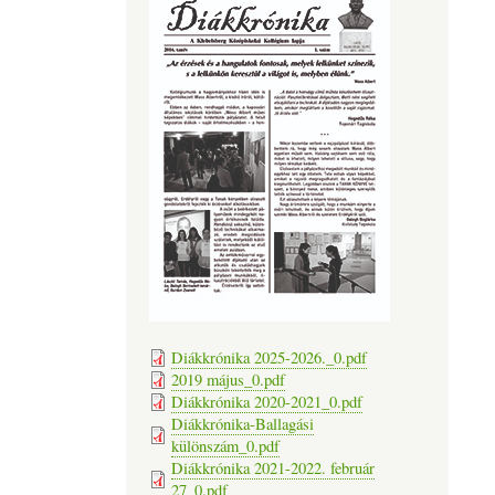
Diákkrónika 2025-2026._0.pdf
2019 május_0.pdf
Diákkrónika 2020-2021_0.pdf
Diákkrónika-Ballagási
különszám_0.pdf
Diákkrónika 2021-2022. február
27_0.pdf