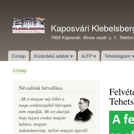
Felhasználói
fiók
Kaposvári Klebelsber
menüje
7400 Kaposvár, Álmos vezér u. 1. Telefon
Címlap
Közérdekű adatok
AJTP
Tehetségpont
Címlap
Morzsa
Névadónk hitvallása
Felvét
Tehet
„Mi a magyar nép lelkét a
maga eredetiségébõl kiforgatni
nem engedjük. Mi azt akarjuk,
hogy legyen eredeti magyar
kultúra, magyar
tudományosság, melyet magyar agyvelõ