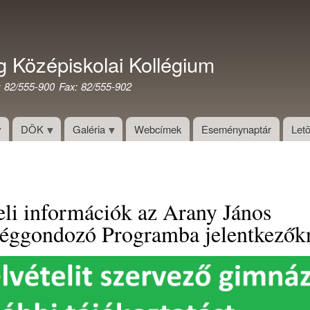
Ugrás
a
tartalomra
g Középiskolai Kollégium
: 82/555-900 Fax: 82/555-902
DÖK
Galéria
Webcímek
Eseménynaptár
Letö
eli információk az Arany János
séggondozó Programba jelentkezők