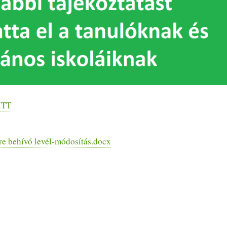
ITT
ire behívó levél-módosítás.docx