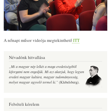
A nőnapi műsor videója megtekinthető
ITT
Névadónk hitvallása
„Mi a magyar nép lelkét a maga eredetiségébõl
kiforgatni nem engedjük. Mi azt akarjuk, hogy legyen
eredeti magyar kultúra, magyar tudományosság,
melyet magyar agyvelõ termel ki.”
(Klebelsberg).
Felvételi kérelem