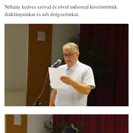
Néhány kedves szóval és rövid műsorral köszöntöttük
diáklányainkat és női dolgozóinkat.