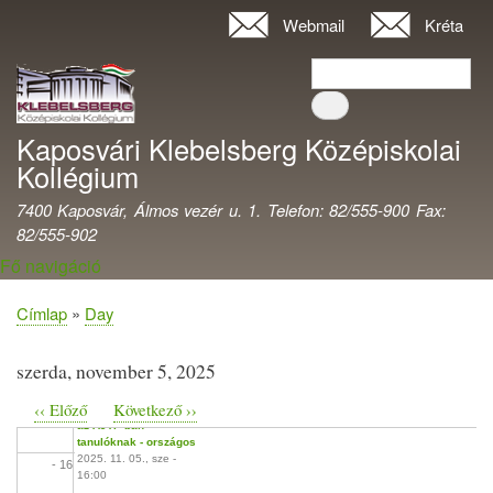
Ugrás
Webmail
Kréta
Felhasználói
a
- 08
fiók
Keresés
tartalomra
Keresés
menüje
- 09
Kaposvári Klebelsberg Középiskolai
- 10
Kollégium
- 11
7400 Kaposvár, Álmos vezér u. 1. Telefon: 82/555-900 Fax:
82/555-902
- 12
Fő navigáció
- 13
Címlap
Day
Morzsa
- 14
szerda, november 5, 2025
‹‹
Előző
Következő
››
Klebelsberg Vetélkedő
- 15
Oldalszámozás
az AJTP-ban
tanulóknak - országos
2025. 11. 05., sze -
- 16
16:00