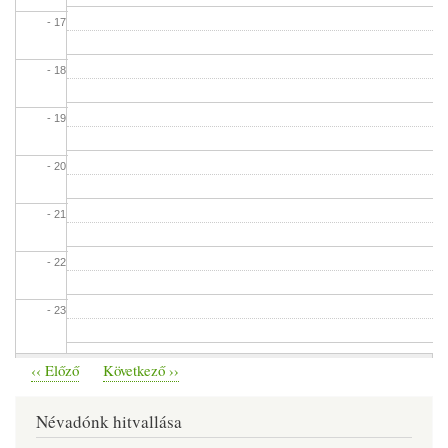
- 17
- 18
- 19
- 20
- 21
- 22
- 23
‹‹
Előző
Következő
››
Oldalszámozás
Névadónk hitvallása