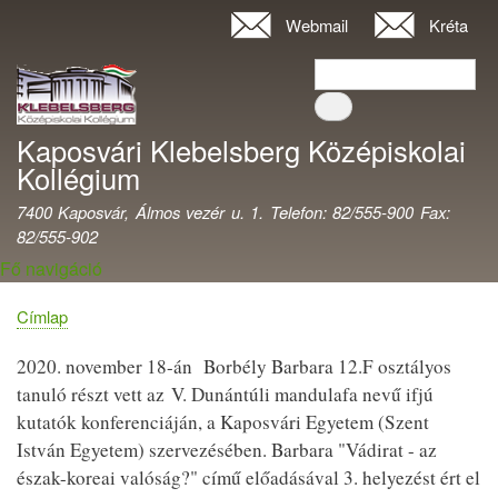
Ugrás
Webmail
Kréta
Felhasználói
a
fiók
Keresés
tartalomra
Keresés
menüje
Kaposvári Klebelsberg Középiskolai
Kollégium
7400 Kaposvár, Álmos vezér u. 1. Telefon: 82/555-900 Fax:
82/555-902
Fő navigáció
Címlap
Morzsa
2020. november 18-án Borbély Barbara 12.F osztályos
tanuló részt vett az V. Dunántúli mandulafa nevű ifjú
kutatók konferenciáján, a Kaposvári Egyetem (Szent
István Egyetem) szervezésében. Barbara "Vádirat - az
észak-koreai valóság?" című előadásával 3. helyezést ért el