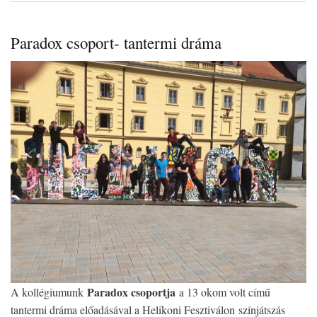
a
Kap
Kle
Paradox csoport- tantermi dráma
Köz
Kol
Paradox csoportja
A kollégiumunk
a 13 okom volt című
tantermi dráma előadásával a Helikoni Fesztiválon színjátszás