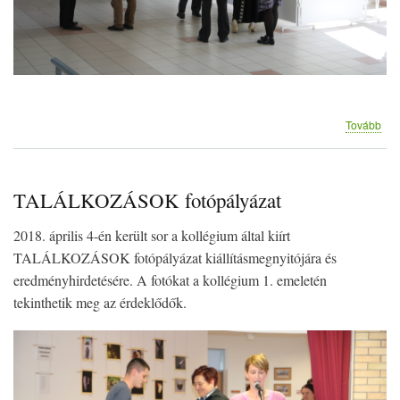
(
Tovább
"15
ÉV
KÉ
cím
TALÁLKOZÁSOK fotópályázat
kiál
2018. április 4-én került sor a kollégium által kiírt
TALÁLKOZÁSOK fotópályázat kiállításmegnyitójára és
eredményhirdetésére. A fotókat a kollégium 1. emeletén
tekinthetik meg az érdeklődők.