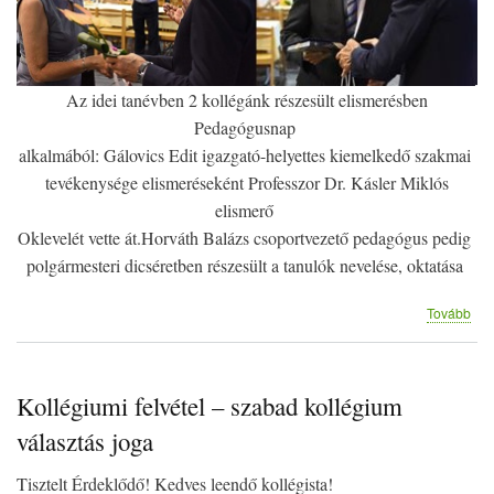
Az idei tanévben 2 kollégánk részesült elismerésben
Pedagógusnap
alkalmából: Gálovics Edit igazgató-helyettes kiemelkedő szakmai
tevékenysége elismeréseként Professzor Dr. Kásler Miklós
elismerő
Oklevelét vette át.Horváth Balázs csoportvezető pedagógus pedig
polgármesteri dicséretben részesült a tanulók nevelése, oktatása
(Gr
Tovább
Kollégiumi felvétel – szabad kollégium
választás joga
Tisztelt Érdeklődő! Kedves leendő kollégista!