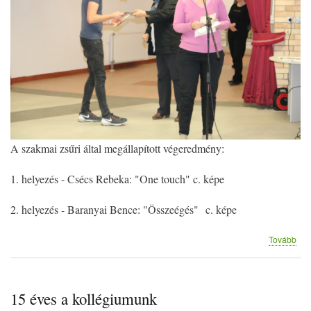
A szakmai zsűri által megállapított végeredmény:
1. helyezés - Csécs Rebeka: "One touch" c. képe
2. helyezés - Baranyai Bence: "Összeégés" c. képe
(T
Tovább
fot
15 éves a kollégiumunk