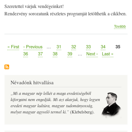
Szeretettel várjuk vendégeinket!
Rendezvény sorozatunk részletes programját letölthetik a cikkben.
(15
Tovább
éve
a
kol
Első
« First
Előző
‹ Previous
…
Oldal
31
Oldal
32
Oldal
33
Oldal
34
Jelenleg
35
Oldalszámozás
oldal
oldal
oldal
Oldal
36
Oldal
37
Oldal
38
Oldal
39
…
Következő
Next ›
Utolsó
Last »
oldal
oldal
Névadónk hitvallása
„Mi a magyar nép lelkét a maga eredetiségébõl
kiforgatni nem engedjük. Mi azt akarjuk, hogy legyen
eredeti magyar kultúra, magyar tudományosság,
melyet magyar agyvelõ termel ki.”
(Klebelsberg).