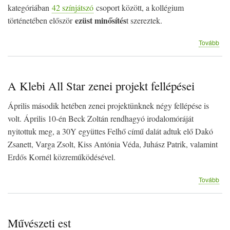
kategóriában
42 színjátszó
csoport között, a kollégium
ezüst minősítés
történetében először
t szereztek.
(Pa
Tovább
cso
tan
drá
A Klebi All Star zenei projekt fellépései
Április második hetében zenei projektünknek négy fellépése is
volt. Április 10-én Beck Zoltán rendhagyó irodalomóráját
nyitottuk meg, a 30Y együttes Felhő című dalát adtuk elő Dakó
Zsanett, Varga Zsolt, Kiss Antónia Véda, Juhász Patrik, valamint
Erdős Kornél közreműködésével.
(A
Tovább
Kle
All
Sta
zen
Művészeti est
pro