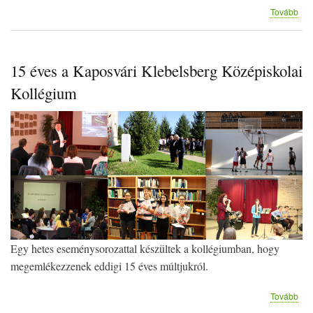
(Po
Tovább
15 éves a Kaposvári Klebelsberg Középiskolai
Kollégium
Egy hetes eseménysorozattal készültek a kollégiumban, hogy
megemlékezzenek eddigi 15 éves múltjukról.
(15
Tovább
éve