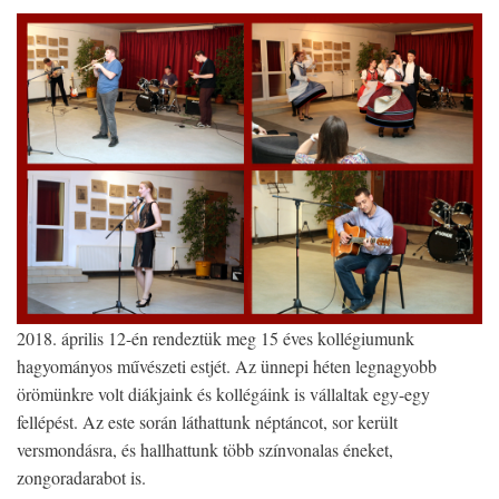
fell
2018. április 12-én rendeztük meg 15 éves kollégiumunk
hagyományos művészeti estjét. Az ünnepi héten legnagyobb
örömünkre volt diákjaink és kollégáink is vállaltak egy-egy
fellépést. Az este során láthattunk néptáncot, sor került
versmondásra, és hallhattunk több színvonalas éneket,
zongoradarabot is.