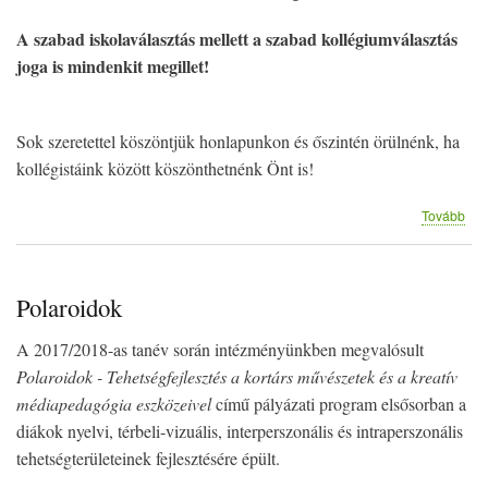
A szabad iskolaválasztás mellett a szabad kollégiumválasztás
joga is mindenkit megillet!
Sok szeretettel köszöntjük honlapunkon és őszintén örülnénk, ha
kollégistáink között köszönthetnénk Önt is!
(Ko
Tovább
felv
–
sza
kol
Polaroidok
vál
jog
A 2017/2018-as tanév során intézményünkben megvalósult
Polaroidok - Tehetségfejlesztés a kortárs művészetek és a kreatív
médiapedagógia eszközeivel
című pályázati program elsősorban a
diákok nyelvi, térbeli-vizuális, interperszonális és intraperszonális
tehetségterületeinek fejlesztésére épült.