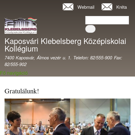
Ugrás
Webmail
Kréta
Felhasználói
a
fiók
Keresés
tartalomra
Keresés
menüje
Kaposvári Klebelsberg Középiskolai
Kollégium
7400 Kaposvár, Álmos vezér u. 1. Telefon: 82/555-900 Fax:
82/555-902
Fő navigáció
Gratulálunk!