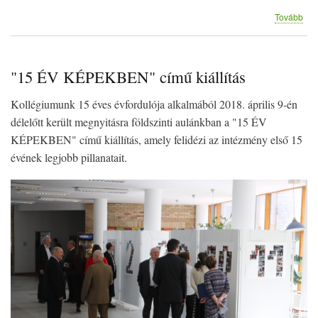
(Mű
Tovább
est)
"15 ÉV KÉPEKBEN" című kiállítás
Kollégiumunk 15 éves évfordulója alkalmából 2018. április 9-én
délelőtt került megnyitásra földszinti aulánkban a "15 ÉV
KÉPEKBEN" című kiállítás, amely felidézi az intézmény első 15
évének legjobb pillanatait.