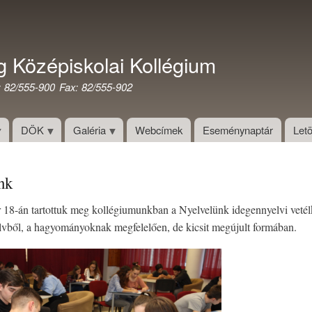
Ugrás
a
tartalomra
g Középiskolai Kollégium
: 82/555-900 Fax: 82/555-902
DÖK
Galéria
Webcímek
Eseménynaptár
Letö
nk
r 18-án tartottuk meg kollégiumunkban a Nyelvelünk idegennyelvi vetél
lvből, a hagyományoknak megfelelően, de kicsit megújult formában.