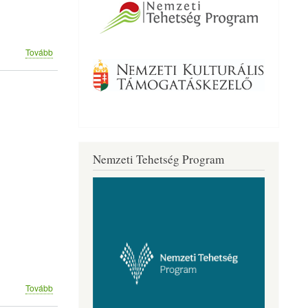
(Szüreti
Tovább
bál.)
Nemzeti Tehetség Program
(Nyílt
Tovább
nap!)