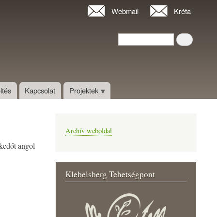
Webmail
Kréta
Keresés
Keresés
ltés
Kapcsolat
Projektek
Archív weboldal
kedőt angol
Klebelsberg Tehetségpont