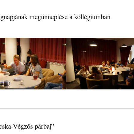
ágnapjának megünneplése a kollégiumban
cska-Végzős párbaj”