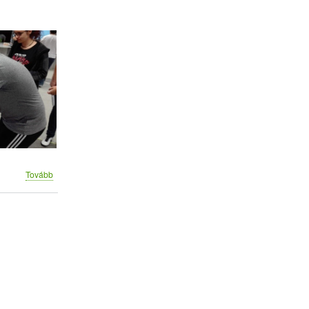
(IX.
Tovább
„Szecska-
Végzős
párbaj”
)