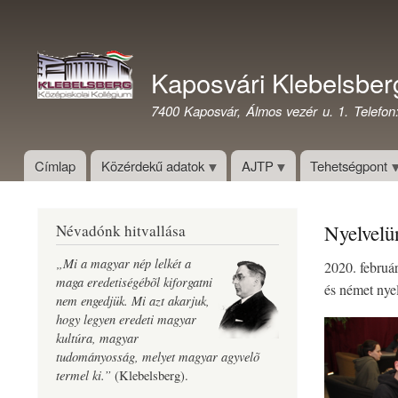
Felhasználói
fiók
Kaposvári Klebelsber
menüje
7400 Kaposvár, Álmos vezér u. 1. Telefon
Címlap
Közérdekű adatok
AJTP
Tehetségpont
Nyelvelü
Névadónk hitvallása
„Mi a magyar nép lelkét a
2020. februá
maga eredetiségébõl kiforgatni
és német nye
nem engedjük. Mi azt akarjuk,
hogy legyen eredeti magyar
kultúra, magyar
tudományosság, melyet magyar agyvelõ
termel ki.”
(Klebelsberg).