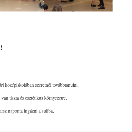
!
i középiskolában szeretnél továbbtanulni,
an tiszta és esztétikus környezetre,
sz naponta ingázni a suliba,