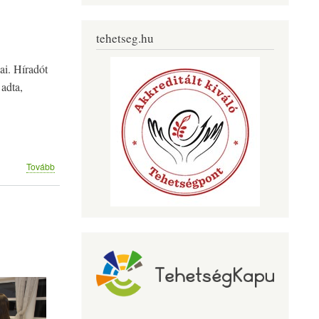
tehetseg.hu
ai. Híradót
 adta,
(Klebihíradó
Tovább
)