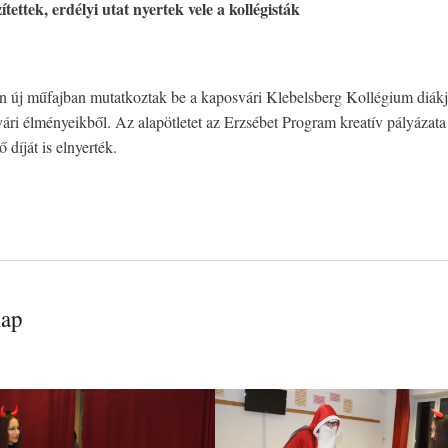
tettek, erdélyi utat nyertek vele a kollégisták
en új műfajban mutatkoztak be a kaposvári Klebelsberg Kollégium diákj
yári élményeikből. Az alapötletet az Erzsébet Program kreatív pályázata
 díját is elnyerték.
nap