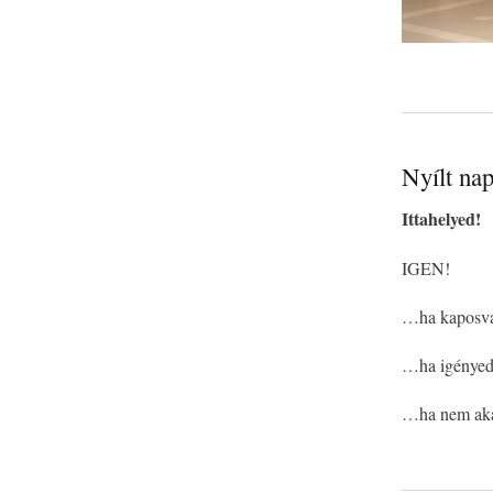
Nyílt nap
Ittahelyed!
IGEN!
…ha kaposvár
…ha igényed v
…ha nem akar