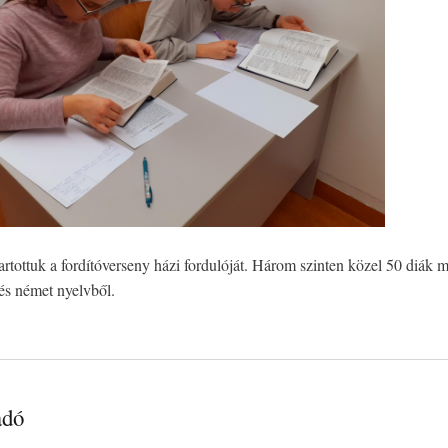
artottuk a fordítóverseny házi fordulóját. Három szinten közel 50 diák 
és német nyelvből.
adó