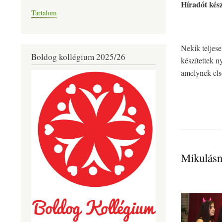
Híradót készí
Tartalom
Nekik teljes
Boldog kollégium 2025/26
készítettek n
amelynek első
Mikulás