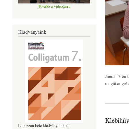
Tovább a videótárra
Kiadványaink
Január 7-én t
magát angol 
Klebihír
Lapozzon bele kiadványainkba!