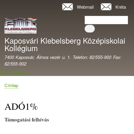
Ugrás
Webmail
Kréta
Felhasználói
a
fiók
Keresés
tartalomra
Keresés
menüje
Kaposvári Klebelsberg Középiskolai
Kollégium
7400 Kaposvár, Álmos vezér u. 1. Telefon: 82/555-900 Fax:
82/555-902
Fő navigáció
Címlap
Morzsa
ADÓ1%
Támogatási felhívás