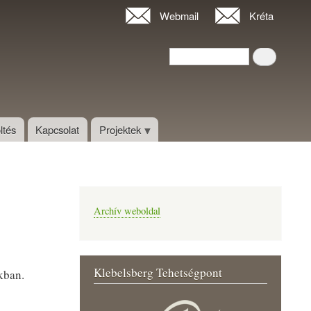
Webmail
Kréta
Keresés
Keresés
ltés
Kapcsolat
Projektek
Archív weboldal
Klebelsberg Tehetségpont
kban.