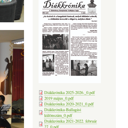
Diákkrónika 2025-2026._0.pdf
2019 május_0.pdf
Diákkrónika 2020-2021_0.pdf
Diákkrónika-Ballagási
különszám_0.pdf
Diákkrónika 2021-2022. február
27_0.pdf