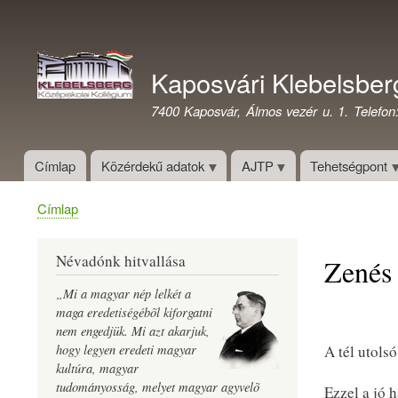
Felhasználói
fiók
Kaposvári Klebelsber
menüje
7400 Kaposvár, Álmos vezér u. 1. Telefon
Címlap
Közérdekű adatok
AJTP
Tehetségpont
Címlap
Morzsa
Névadónk hitvallása
Zenés
„Mi a magyar nép lelkét a
maga eredetiségébõl kiforgatni
nem engedjük. Mi azt akarjuk,
hogy legyen eredeti magyar
A tél utols
kultúra, magyar
tudományosság, melyet magyar agyvelõ
Ezzel a jó 