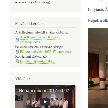
termel ki.”
(Klebelsberg).
Folytatás Á
Képek a ci
Felvételi kérelem
A kollégiumi felvételi eljárás szabályai:
A kollégiumi felvételi eljárás
szabályai.docx
Felvételi kérelem a tanévre (űrlap):
Felvételi kérelem 2026-27 tanév.docx
Kollégiumi tájékoztató:
Felvételi tájékoztató.docx
Videótár