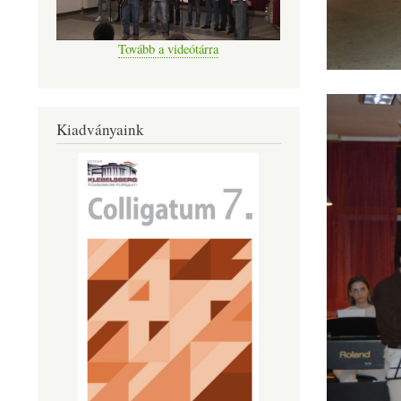
Tovább a videótárra
Kiadványaink