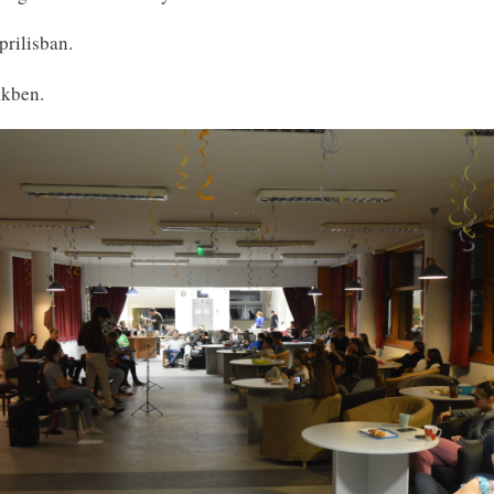
prilisban.
kkben.