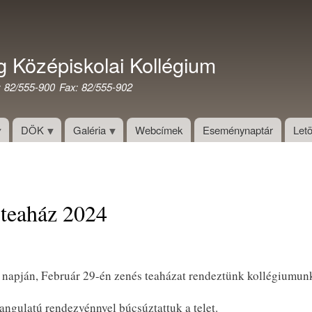
Ugrás
a
tartalomra
g Középiskolai Kollégium
: 82/555-900 Fax: 82/555-902
DÖK
Galéria
Webcímek
Eseménynaptár
Letö
 teaház 2024
ó napján, Február 29-én zenés teaházat rendeztünk kollégiumun
hangulatú rendezvénnyel búcsúztattuk a telet.