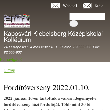
Ugrás
Webmail
Kréta
Felhasználói
a
fiók
Keresés
tartalomra
Keresés
menüje
Kaposvári Klebelsberg Középiskolai
Kollégium
7400 Kaposvár, Álmos vezér u. 1. Telefon: 82/555-900 Fax:
82/555-902
Fő navigáció
Címlap
Morzsa
Fordítóverseny 2022.01.10.
2022. január 10-én tartottuk a városi idegennyelvi
fordítóverseny házi fordulóját. Több mint 30 fő