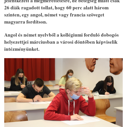
jelentkezett a megmérettetésre, de betegség miatt csak
26 diák ragadott tollat, hogy 60 perc alatt három
szinten, egy angol, német vagy francia szöveget
magyarra fordítson.
Angol és német nyelvből a kollégiumi forduló dobogós
helyezettjei márciusban a városi döntőben képviselik
intézményünket.