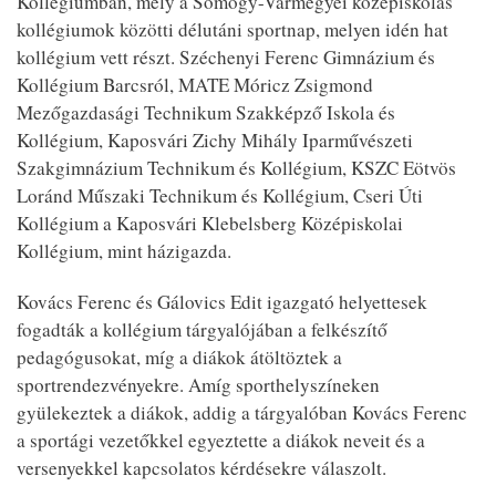
Kollégiumban, mely a Somogy-Vármegyei középiskolás
kollégiumok közötti délutáni sportnap, melyen idén hat
kollégium vett részt. Széchenyi Ferenc Gimnázium és
Kollégium Barcsról, MATE Móricz Zsigmond
Mezőgazdasági Technikum Szakképző Iskola és
Kollégium, Kaposvári Zichy Mihály Iparművészeti
Szakgimnázium Technikum és Kollégium, KSZC Eötvös
Loránd Műszaki Technikum és Kollégium, Cseri Úti
Kollégium a Kaposvári Klebelsberg Középiskolai
Kollégium, mint házigazda.
Kovács Ferenc és Gálovics Edit igazgató helyettesek
fogadták a kollégium tárgyalójában a felkészítő
pedagógusokat, míg a diákok átöltöztek a
sportrendezvényekre. Amíg sporthelyszíneken
gyülekeztek a diákok, addig a tárgyalóban Kovács Ferenc
a sportági vezetőkkel egyeztette a diákok neveit és a
versenyekkel kapcsolatos kérdésekre válaszolt.