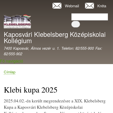
Ugrás
Webmail
Kréta
Felhasználói
a
fiók
Keresés
tartalomra
Keresés
menüje
Kaposvári Klebelsberg Középiskolai
Kollégium
7400 Kaposvár, Álmos vezér u. 1. Telefon: 82/555-900 Fax:
82/555-902
Fő navigáció
Címlap
Morzsa
Klebi kupa 2025
2025.04.02.-én került megrendezésre a XIX. Klebelsberg
Kupa a Kaposvári Klebelsberg Középiskolai