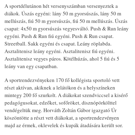
A sportdélutánon hét versenyszámban versenyeztek a
diákok. Úszás egyéni: lány 50 m gyorsúszás, lány 50 m
mellúszás, fiú 50 m gyorsúszás, fiú 50 m mellúszás. Úszás
csapat: 4x50 m gyorsúszás vegyesváltó. Push & Run leány
egyéni. Push & Run fiú egyéni. Push & Run csapat.
Streetball. Sakk egyéni és csapat. Leány röplabda.
Asztalitenisz leány egyéni. Asztalitenisz fiú egyéni.
Asztalitenisz vegyes páros. Kötélhúzás, ahol 5 fiú és 5
leány van egy csapatban.
A sportrendezvényeken 170 fő kollégista sportoló vett
részt aktívan, akiknek a lelátókon és a helyszíneken
mintegy 200 fő szurkolt. A diákokat szendviccsel a kisérő
pedagógusokat, edzőket, sofőröket, disznópörkölttel
vendégeltük meg. Horváth Zoltán Gábor igazgató Úr
köszöntötte a részt vett diákokat, a sportrendezvényen
majd az érmek, oklevelek és kupák átadására került sor.