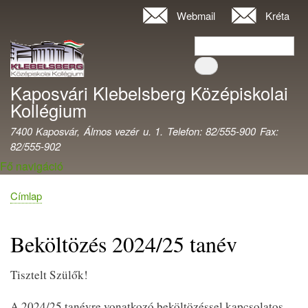
Ugrás
Webmail
Kréta
Felhasználói
a
fiók
Keresés
tartalomra
Keresés
menüje
Kaposvári Klebelsberg Középiskolai
Kollégium
7400 Kaposvár, Álmos vezér u. 1. Telefon: 82/555-900 Fax:
82/555-902
Fő navigáció
Címlap
Morzsa
Beköltözés 2024/25 tanév
Tisztelt Szülők!
A 2024/25 tanévre vonatkozó beköltözéssel kapcsolatos