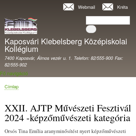
Ugrás
Webmail
Kréta
Felhasználói
a
fiók
Keresés
tartalomra
Keresés
menüje
Kaposvári Klebelsberg Középiskolai
Kollégium
7400 Kaposvár, Álmos vezér u. 1. Telefon: 82/555-900 Fax:
82/555-902
Fő navigáció
Címlap
Morzsa
XXII. AJTP Művészeti Fesztivál
2024 -képzőművészeti kategória
Orsós Tina Emília aranyminősítést nyert képzőművészeti