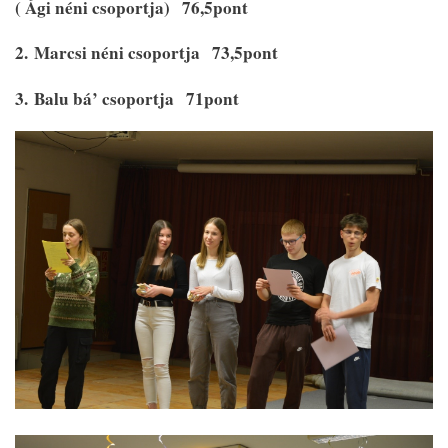
( Ági néni csoportja)
76,5pont
2.
Marcsi néni csoportja
73,5pont
3.
Balu bá’ csoportja
71pont