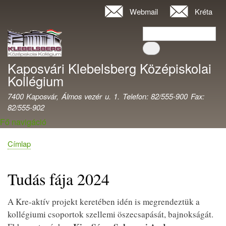
Ugrás
Webmail
Kréta
Felhasználói
a
fiók
Keresés
tartalomra
Keresés
menüje
Kaposvári Klebelsberg Középiskolai
Kollégium
7400 Kaposvár, Álmos vezér u. 1. Telefon: 82/555-900 Fax:
82/555-902
Fő navigáció
Címlap
Morzsa
Tudás fája 2024
A Kre-aktív projekt keretében idén is megrendeztük a
kollégiumi csoportok szellemi öszecsapását, bajnokságát.