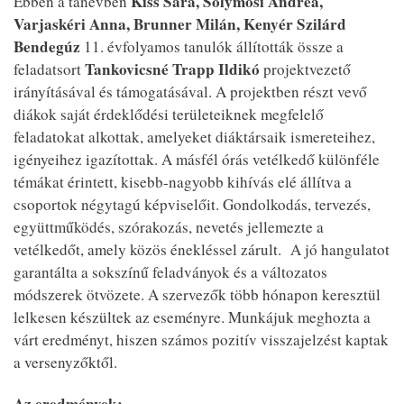
Kiss Sára, Solymosi Andrea,
Ebben a tanévben
Varjaskéri Anna, Brunner Milán, Kenyér Szilárd
Bendegúz
11. évfolyamos tanulók állították össze a
Tankovicsné Trapp Ildikó
feladatsort
projektvezető
irányításával és támogatásával. A projektben részt vevő
diákok saját érdeklődési területeiknek megfelelő
feladatokat alkottak, amelyeket diáktársaik ismereteihez,
igényeihez igazítottak. A másfél órás vetélkedő különféle
témákat érintett, kisebb-nagyobb kihívás elé állítva a
csoportok négytagú képviselőit. Gondolkodás, tervezés,
együttműködés, szórakozás, nevetés jellemezte a
vetélkedőt, amely közös énekléssel zárult.
A jó hangulatot
garantálta a sokszínű feladványok és a változatos
módszerek ötvözete. A szervezők több hónapon keresztül
lelkesen készültek az eseményre. Munkájuk meghozta a
várt eredményt, hiszen számos pozitív visszajelzést kaptak
a versenyzőktől.
Az eredmények: