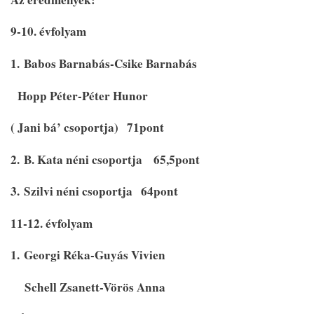
9-10. évfolyam
1.
Babos Barnabás-Csike Barnabás
Hopp Péter-Péter Hunor
( Jani bá’ csoportja)
71pont
2.
B. Kata néni csoportja
65,5pont
3.
Szilvi néni csoportja
64pont
11-12. évfolyam
1.
Georgi Réka-Guyás Vivien
Schell Zsanett-Vörös Anna