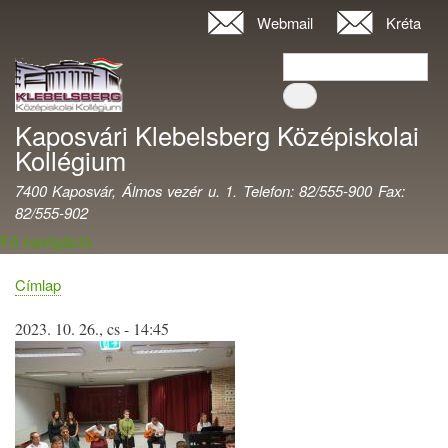
Ugrás
Webmail
Kréta
Felhasználói
a
fiók
Keresés
tartalomra
Keresés
menüje
Kaposvári Klebelsberg Középiskolai
Kollégium
7400 Kaposvár, Álmos vezér u. 1. Telefon: 82/555-900 Fax:
82/555-902
Fő navigáció
Címlap
Morzsa
2023. 10. 26., cs - 14:45