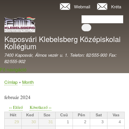
Ugrás
Webmail
Kréta
Felhasználói
a
fiók
Keresés
tartalomra
Keresés
menüje
Kaposvári Klebelsberg Középiskolai
Kollégium
7400 Kaposvár, Álmos vezér u. 1. Telefon: 82/555-900 Fax:
82/555-902
Fő navigáció
Címlap
Month
Morzsa
február 2024
‹‹
Előző
Következő
››
Oldalszámozás
Hét
Ked
Sze
Csü
Pén
Sat
Vas
29
30
31
1
2
3
4