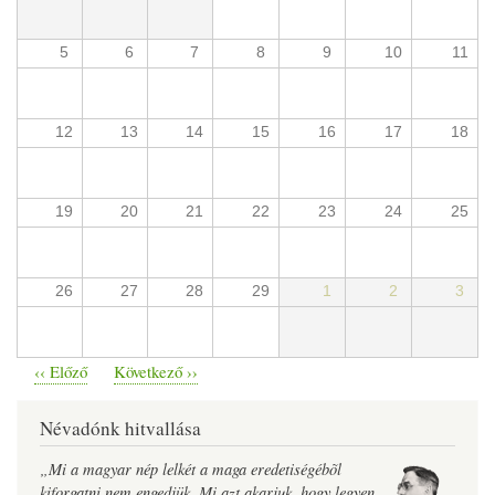
5
6
7
8
9
10
11
12
13
14
15
16
17
18
19
20
21
22
23
24
25
26
27
28
29
1
2
3
‹‹
Előző
Következő
››
Oldalszámozás
Névadónk hitvallása
„Mi a magyar nép lelkét a maga eredetiségébõl
kiforgatni nem engedjük. Mi azt akarjuk, hogy legyen