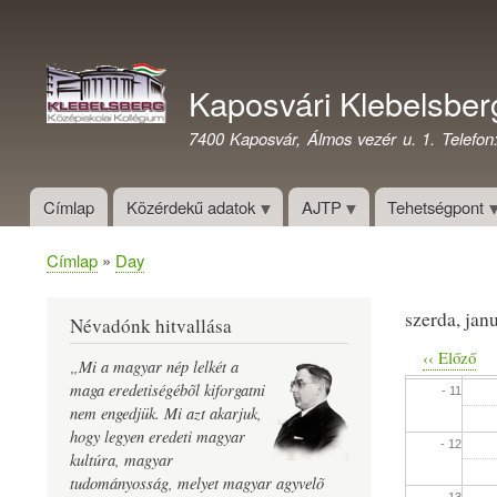
- 04
Felhasználói
fiók
- 05
Kaposvári Klebelsber
menüje
- 06
7400 Kaposvár, Álmos vezér u. 1. Telefon
- 07
Címlap
Közérdekű adatok
AJTP
Tehetségpont
- 08
Címlap
Day
Morzsa
- 09
szerda, jan
Névadónk hitvallása
- 10
‹‹
Előző
„Mi a magyar nép lelkét a
Oldalszámo
maga eredetiségébõl kiforgatni
- 11
nem engedjük. Mi azt akarjuk,
hogy legyen eredeti magyar
- 12
kultúra, magyar
tudományosság, melyet magyar agyvelõ
- 13