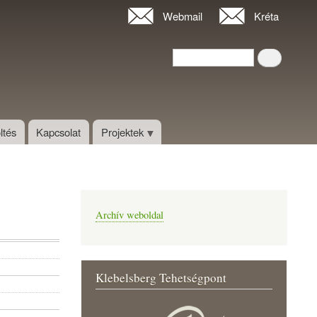
Webmail
Kréta
Keresés
Keresés
ltés
Kapcsolat
Projektek
Archív weboldal
Klebelsberg Tehetségpont