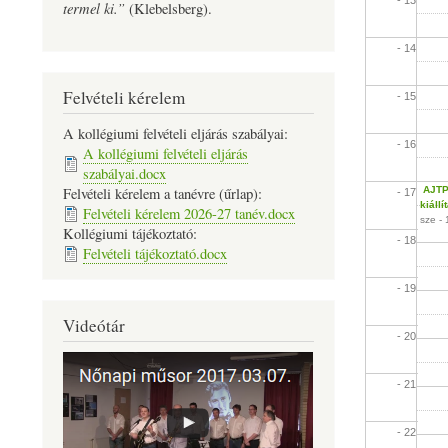
termel ki.”
(Klebelsberg).
- 14
Felvételi kérelem
- 15
A kollégiumi felvételi eljárás szabályai:
- 16
A kollégiumi felvételi eljárás
szabályai.docx
AJTP 
Felvételi kérelem a tanévre (űrlap):
- 17
kiállí
Felvételi kérelem 2026-27 tanév.docx
sze - 
Kollégiumi tájékoztató:
- 18
Felvételi tájékoztató.docx
- 19
Videótár
- 20
- 21
- 22