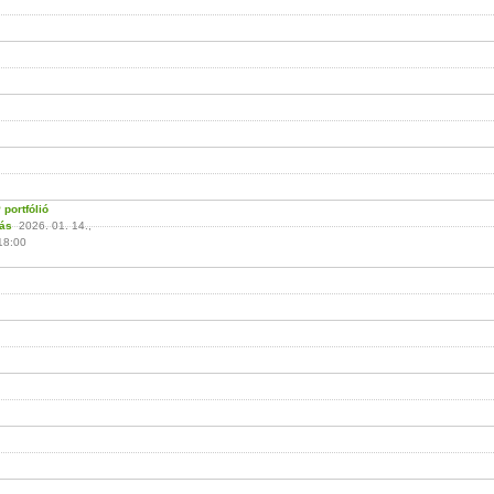
portfólió
tás
2026. 01. 14.,
18:00