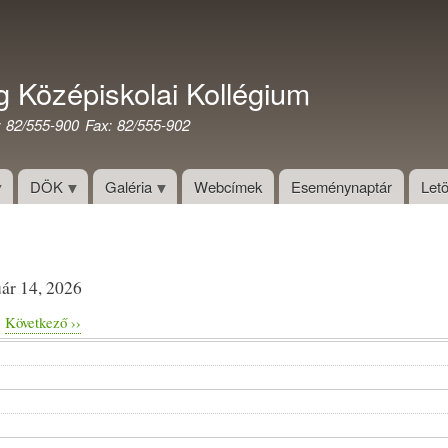
Ugrás
a
tartalomra
g Középiskolai Kollégium
: 82/555-900 Fax: 82/555-902
DÖK
Galéria
Webcímek
Eseménynaptár
Letö
uár 14, 2026
Következő
››
zás