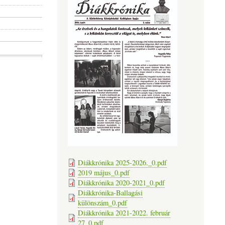
Diákkrónika 2025-2026._0.pdf
2019 május_0.pdf
Diákkrónika 2020-2021_0.pdf
Diákkrónika-Ballagási
különszám_0.pdf
Diákkrónika 2021-2022. február
27_0.pdf