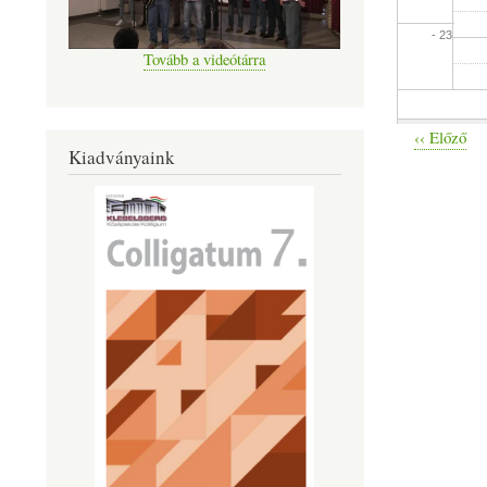
- 23
Tovább a videótárra
‹‹
Előző
Oldalszámo
Kiadványaink