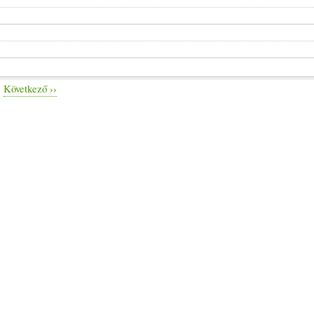
Következő
››
zás